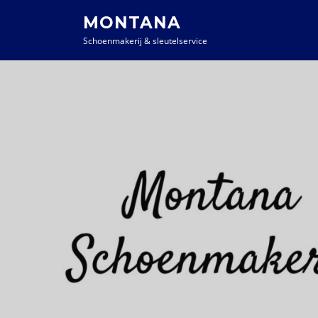
MONTANA
Schoenmakerij & sleutelservice