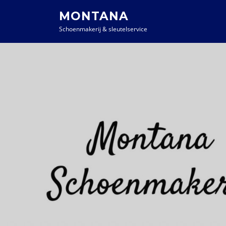
MONTANA
Schoenmakerij & sleutelservice