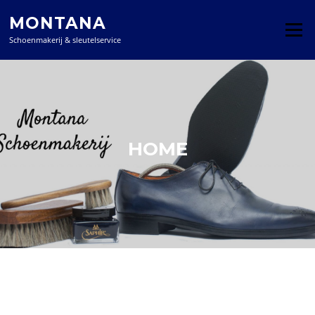
MONTANA
Menu
Schoenmakerij & sleutelservice
HOME